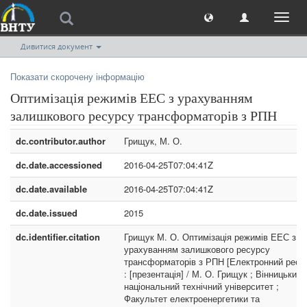
Toggl
naviga
Дивитися документ
Показати скорочену інформацію
Оптимізація режимів ЕЕС з урахуванням
залишкового ресурсу трансформаторів з РПН
dc.contributor.author
Грищук, М. О.
dc.date.accessioned
2016-04-25T07:04:41Z
dc.date.available
2016-04-25T07:04:41Z
dc.date.issued
2015
dc.identifier.citation
Грищук М. О. Оптимізація режимів ЕЕС з
урахуванням залишкового ресурсу
трансформаторів з РПН [Електронний ресу
: [презентація] / М. О. Грищук ; Вінницький
національний технічний університет ;
Факультет електроенергетики та