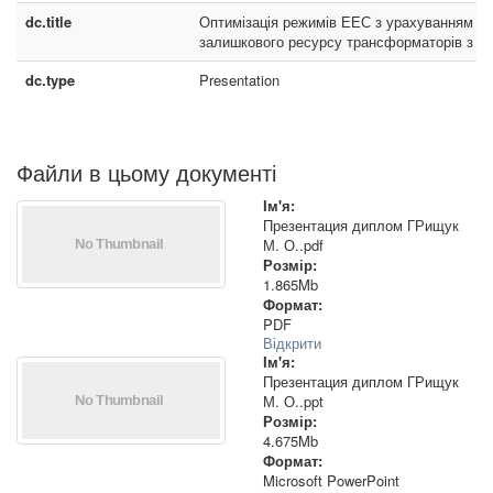
dc.title
Оптимізація режимів ЕЕС з урахуванням
залишкового ресурсу трансформаторів з Р
dc.type
Presentation
Файли в цьому документі
Ім'я:
Презентация диплом ГРищук
М. О..pdf
Розмір:
1.865Mb
Формат:
PDF
Відкрити
Ім'я:
Презентация диплом ГРищук
М. О..ppt
Розмір:
4.675Mb
Формат:
Microsoft PowerPoint