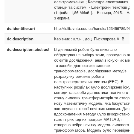
електромеханіки ; Кафедра електричних
станцій та систем. - Електронні текстові дан
(1 файл: 1,86 Мбайт). - Вінниця, 2015. - Наз
з екрана.
dc.identifier.uri
http://ir.lib.vntu.edu.ua/handle/123456789/963
dc.description
Керівник : к.т.н., доц. Писклярова А. В.
dc.description.abstract
В дипломній роботі було виконано
обґрунтування вибору теми, проведено ана
об’єктів дослідження, аналіз існуючих мето
та засобів діагностики силових
трансформаторів, дослідження методів
розрахунку режимів роботи
електроенергетичних систем (ЕЕС). В
наступних розділах було досліджено існую
методи та засоби діагностики технічного
стану силових трансформаторів та створен
нову математичну модель, яка базується н
застосуванні теорії нечітких множин. Для
вдосконалення методу було використано
пакет прикладних програм MATLAB, і
створено нейро-нечітку модель силового
трансформатора. Модель було перевірено