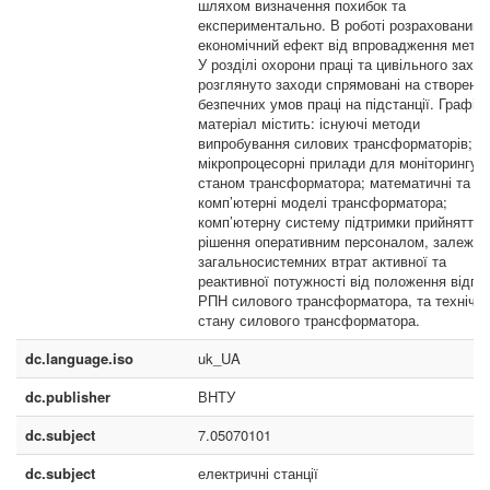
шляхом визначення похибок та
експериментально. В роботі розрахований
економічний ефект від впровадження метод
У розділі охорони праці та цивільного захис
розглянуто заходи спрямовані на створенн
безпечних умов праці на підстанції. Графіч
матеріал містить: існуючі методи
випробування силових трансформаторів;
мікропроцесорні прилади для моніторингу з
станом трансформатора; математичні та
комп’ютерні моделі трансформатора;
комп’ютерну систему підтримки прийняття
рішення оперативним персоналом, залежно
загальносистемних втрат активної та
реактивної потужності від положення відпа
РПН силового трансформатора, та технічно
стану силового трансформатора.
dc.language.iso
uk_UA
dc.publisher
ВНТУ
dc.subject
7.05070101
dc.subject
електричні станції