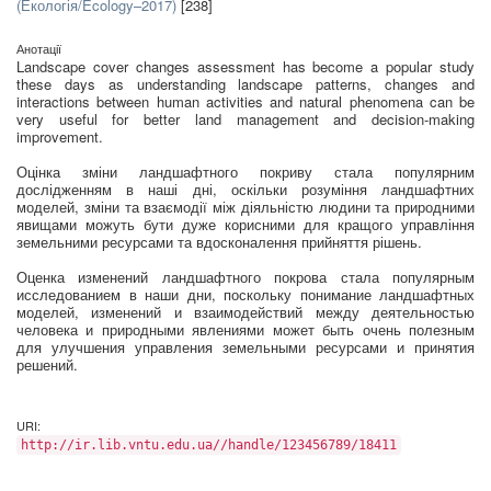
(Екологія/Ecology–2017)
[238]
Анотації
Landscape cover changes assessment has become a popular study
these days as understanding landscape patterns, changes and
interactions between human activities and natural phenomena can be
very useful for better land management and decision-making
improvement.
Оцінка зміни ландшафтного покриву стала популярним
дослідженням в наші дні, оскільки розуміння ландшафтних
моделей, зміни та взаємодії між діяльністю людини та природними
явищами можуть бути дуже корисними для кращого управління
земельними ресурсами та вдосконалення прийняття рішень.
Оценка изменений ландшафтного покрова стала популярным
исследованием в наши дни, поскольку понимание ландшафтных
моделей, изменений и взаимодействий между деятельностью
человека и природными явлениями может быть очень полезным
для улучшения управления земельными ресурсами и принятия
решений.
URI:
http://ir.lib.vntu.edu.ua//handle/123456789/18411