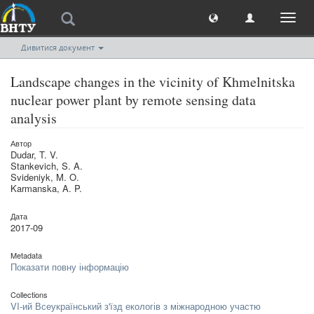
Toggl
naviga
Дивитися документ
Landscape changes in the vicinity of Khmelnitska
nuclear power plant by remote sensing data
analysis
Автор
Dudar, T. V.
Stankevich, S. A.
Svideniyk, M. O.
Karmanska, A. P.
Дата
2017-09
Metadata
Показати повну інформацію
Collections
VI-ий Всеукраїнський з'їзд екологів з міжнародною участю