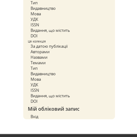
Тип
Видавництво
Мова
УДК
ISSN
Видання, що містить
DOI
Ця колекція
За датою публікації
Авторами
Назвами
Темами
Тип
Видавництво
Мова
УДК
ISSN
Видання, що містить
DOI
Мій обліковий запис
Вхід