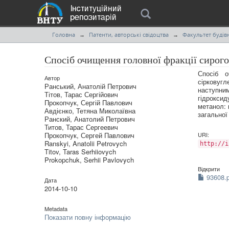
Головна
Патенти, авторські свідоцтва
Факультет будівн
Спосіб очищення головної фракції сирого
Спосіб о
Автор
сірковуг
Ранський, Анатолій Петрович
наступни
Тітов, Тарас Сергійович
гідрокси
Прокопчук, Сергій Павлович
метанол: 
Авдієнко, Тетяна Миколаївна
загально
Ранский, Анатолий Петрович
Титов, Тарас Сергеевич
Прокопчук, Сергей Павлович
URI:
Ranskyi, Anatolii Petrovych
http://i
Titov, Taras Serhiiovych
Prokopchuk, Serhii Pavlovych
Відкрити
93608.p
Дата
2014-10-10
Metadata
Показати повну інформацію