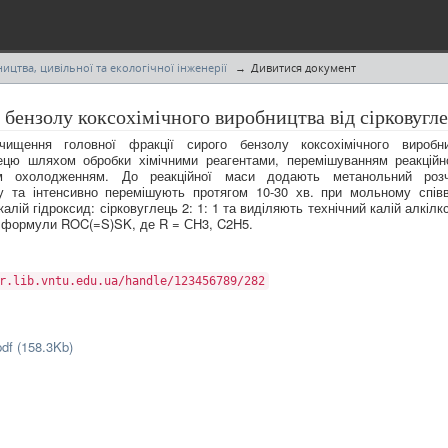
ицтва, цивільної та екологічної інженерії
Дивитися документ
 бензолу коксохімічного виробництва від сірковугл
чищення головної фракції сирого бензолу коксохімічного виробн
лецю шляхом обробки хімічними реагентами, перемішуванням реакційн
м охолодженням. До реакційної маси додають метанольний роз
ду та інтенсивно перемішують протягом 10-30 хв. при мольному співв
калій гідроксид: сірковуглець 2: 1: 1 та виділяють технічний калій алкілк
ї формули ROC(=S)SK, де R = СН3, C2H5.
r.lib.vntu.edu.ua/handle/123456789/282
df (158.3Kb)