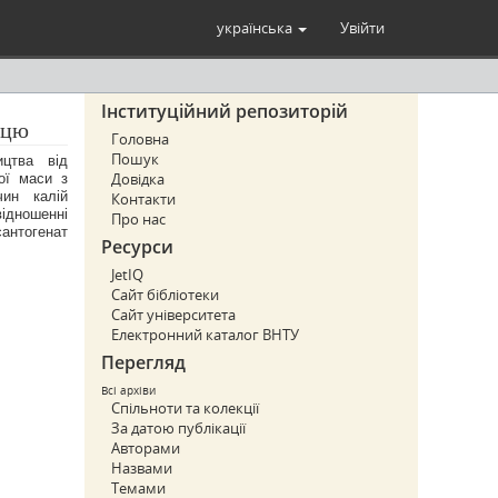
українська
Увійти
Інституційний репозиторій
ецю
Головна
ицтва від
Пошук
ої маси з
Довідка
чин калій
Контакти
ідношенні
Про нас
сантогенат
Ресурси
JetIQ
Сайт бібліотеки
Сайт університета
Електронний каталог ВНТУ
Перегляд
Всі архіви
Спільноти та колекції
За датою публікації
Авторами
Назвами
Темами