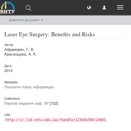
Toggl
naviga
Дивитися документ
Laser Eye Surgery: Benefits and Risks
Автор
Абрамович, Г. В.
Краснощока, А. К.
Дата
2012
Metadata
Показати повну інформацію
Collections
Наукові видання каф. ІМ
[722]
URI:
http://ir.lib.vntu.edu.ua//handle/123456789/23601