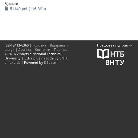
Відкрити
51149.pdf (116.8Kb)
ISSN 2413-6360 |
Головна
|
Відправити
Працює за підтримки
відгук
|
Довідка
|
Контакти
|
Про нас
© 2016 Vinnytsia National Technical
University | Extra plugins code by
VNTU
Linuxoids
| Powered by
DSpace